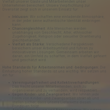
Vielfalt unserer Gäste und Mitarbeitenden unser
Unternehmen bereichert. Unsere Verpflichtung zur
Diversität zeigt sich in unserem Einsatz für:
Inklusion:
Wir schaffen eine einladende Atmosphäre,
in der jeder seine authentische Identität einbringen
kann.
Chancengleichheit:
Alle Menschen werden
unabhängig von Geschlecht, Alter, ethnischer
Zugehörigkeit, Religion oder sexueller Orientierung
gleichbehandelt.
Vielfalt als Stärke:
Verschiedene Perspektiven
bereichern unser Arbeitsumfeld und führen zu
innovativeren Lösungen. Gemeinsam arbeiten wir
daran, ein Umfeld zu schaffen, in dem Vielfalt gefeiert
und geschätzt wird.
Hohe Standards für Arbeitsnormen und -bedingungen:
Die
Einhaltung hoher Standards ist uns wichtig. Wir setzen uns
ein für:
Vereinigungsfreiheit und Kollektivverhandlungen:
Das Recht unserer Mitarbeitenden, sich zu
organisieren und zu verhandeln, wird respektiert.
Gegen Kinder- und Zwangsarbeit:
Wir lehnen jede
Form von Kinder- und Zwangsarbeit strikt ab und
stellen sicher, dass unsere Lieferkette diesen
Prinzipien folgt.