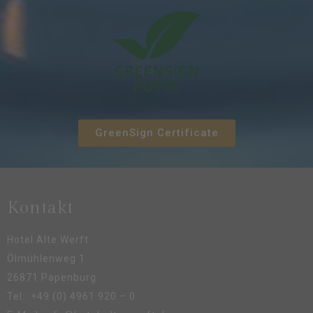
GreenSign Certificate
Kontakt
Hotel Alte Werft
Ölmühlenweg 1
26871 Papenburg
Tel.:
+49 (0) 4961 920 – 0