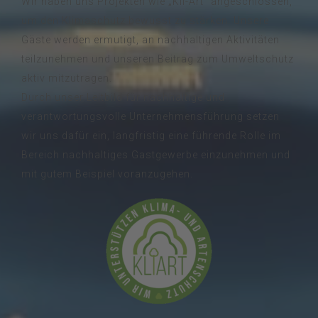
Wir haben uns Projekten wie „Kli-Art“ angeschlossen,
um den Klimaschutz bewusst zu stärken. Unsere
Gäste werden ermutigt, an nachhaltigen Aktivitäten
teilzunehmen und unseren Beitrag zum Umweltschutz
aktiv mitzutragen.
Durch unser Leitbild für nachhaltige und
verantwortungsvolle Unternehmensführung setzen
wir uns dafür ein, langfristig eine führende Rolle im
Bereich nachhaltiges Gastgewerbe einzunehmen und
mit gutem Beispiel voranzugehen.