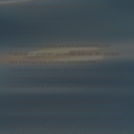
Sicherheitsstandards und ergonomische
Arbeitsplätze:
Um Unfälle zu verhindern und die
körperliche Belastung zu minimieren
Gesundheitsprogramme und Notfallpläne:
Regelmäßige Gesundheitschecks und gut
vorbereitete Notfallmaßnahmen gewährleisten
ein hohes Sicherheitsniveau.
Darüber hinaus setzen wir auf umweltbewusste
Praktiken in unserem gesamten Betrieb. Wir streben
eine Verringerung unseres ökologischen
Fußabdrucks an, fördern die Verwendung recycelter
und erneuerbarer Materialien und achten darauf, dass
unsere Zulieferer ähnliche Nachhaltigkeitsstandards
einhalten.
Engagement für Gastservice und nachhaltigen
Tourismus:
Unser Ziel ist es, unseren Gästen nicht nur
einen exzellenten Service zu bieten, sondern sie auch
aktiv in unsere Nachhaltigkeitsziele einzubeziehen.