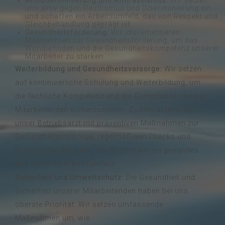
Antidiskriminierung und Antirassismus:
Wir setzen
uns aktiv gegen Rassismus und Diskriminierung ein
und schaffen ein Arbeitsumfeld, das von Respekt und
Gleichbehandlung geprägt ist.
Gesundheitsförderung:
Wir implementieren
Maßnahmen zur Gesundheitsförderung, um das
Wohlbefinden und die Gesundheitskompetenz unserer
Mitarbeiter zu stärken.
Weiterbildung und Gesundheitsvorsorge:
Wir setzen
auf kontinuierliche Schulung und Weiterbildung, um
die fachliche Kompetenz und die Compliance unserer
Mitarbeitenden sicherzustellen. Zudem unterstützt
unser Betriebsarzt mit präventiven Maßnahmen zur
Gesundheitsvorsorge, regelmäßigen Checks und
individueller Beratung. So fördern wir ein gesundes
und sicheres Arbeitsumfeld.
Sicherheit und Umweltschutz:
Die Gesundheit und
Sicherheit unserer Mitarbeitenden haben bei uns
oberste Priorität. Wir setzen umfassende
Maßnahmen um, wie: