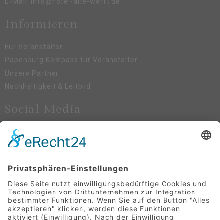
E-Mail:
info@hotel-alte-werft.de
Informieren
Für Veranstalter
Papenburg Kompass für Veranstalter
Unsere Partner
Nachhaltigkeit & Leitbild
Social Media
Newsletter-Anmeldung