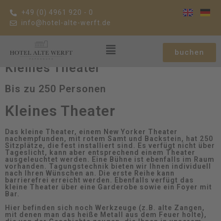
+49 (0) 4961 920 - 0
info@hotel-alte-werft.de
buchen
Kleines Theater
Bis zu 250 Personen
Kleines Theater
Das kleine Theater, einem New Yorker Theater
nachempfunden, mit rotem Samt und Backstein, hat 250
Sitzplätze, die fest installiert sind. Es verfügt nicht über
Tageslicht, kann aber entsprechend einem Theater
ausgeleuchtet werden. Eine Bühne ist ebenfalls im Raum
vorhanden. Tagungstechnik bieten wir Ihnen individuell
nach Ihren Wünschen an. Die erste Reihe kann
barrierefrei erreicht werden. Ebenfalls verfügt das
kleine Theater über eine Garderobe sowie ein Foyer mit
Bar.
Hier befinden sich noch Werkzeuge (z.B. alte Zangen,
mit denen man das heiße Metall aus dem Feuer holte),