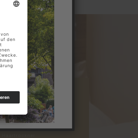
2
vice
kostenfreie Pflegeprodukte
Haartrockner