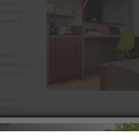
ngitter,
nem Fenster
ßerdem, je
oden kann
 Minibar, die
(5 Minuten
e in den
abweichen.