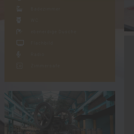
Badezimmer
WC
ebenerdige Dusche
Flachbild
Radio
Zimmersafe