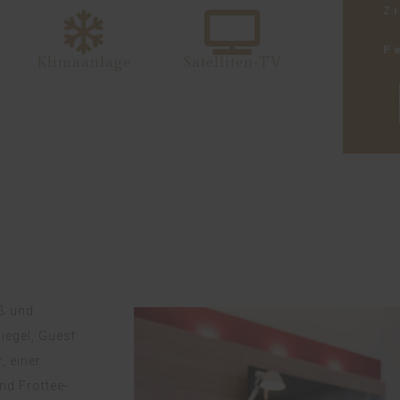
Z
P
Klimaanlage
Satelliten-TV
ß und
iegel, Guest
, einer
d Frottee-