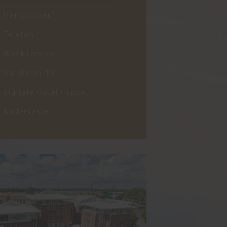
Handtücher
Telefon
Weckservice
Satelliten-TV
digitale Hotelmappe
Bademantel