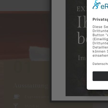
Ausst
01
Ausstattung
Espressomaschine
Minibar