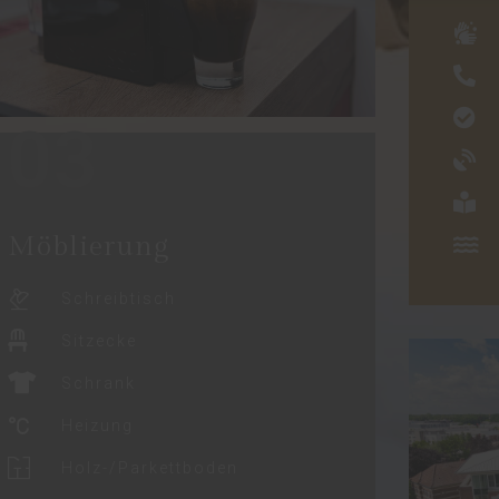
03
Möblierung
Schreibtisch
Sitzecke
Schrank
Heizung
Holz-/Parkettboden